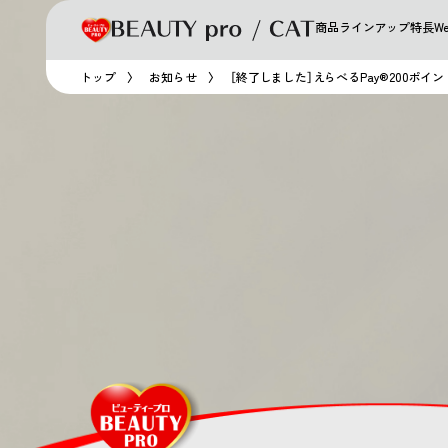
商品ラインアップ
特長
W
トップ
お知らせ
［終了しました］えらべるPay®200ポイ