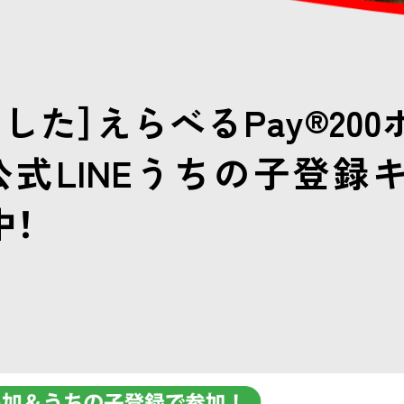
した］えらべるPay®20
公式LINEうちの子登録
中！