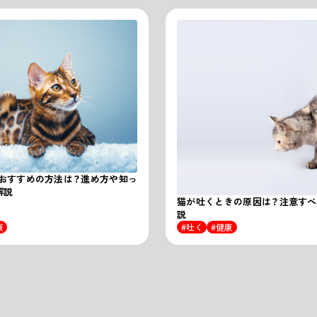
おすすめの方法は？進め方や知っ
解説
猫が吐くときの原因は？注意す
説
康
吐く
健康