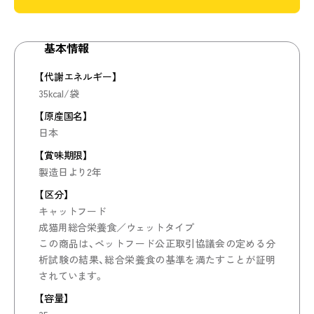
特長
Webマガジン
基本情報
お知らせ
【代謝エネルギー】
35kcal/袋
動画
【原産国名】
SNS
日本
ご購入はこちら
【賞味期限】
製造日より2年
【区分】
キャットフード
DOG
CAT
成猫用総合栄養食／ウェットタイプ
給与量ガイドはこちら
この商品は、ペットフード公正取引協議会の定める分
析試験の結果、総合栄養食の基準を満たすことが証明
されています。
【容量】