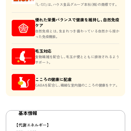
Webマガジン
『L-137』は、ハウス食品グループ本社（株）の商標です。
お知らせ
優れた栄養バランスで健康を維持し、自然免疫
ケア
動画
自然免疫とは、生まれつき備わっている自然から授か
った免疫機能。
SNS
毛玉対応
ご購入はこちら
食物繊維を配合し、毛玉が便とともに排泄されるよう
サポート。
DOG
CAT
こころの健康に配慮
給与量ガイドはこちら
GABAを配合し、繊細な室内猫のこころの健康をケア。
基本情報
【代謝エネルギー】