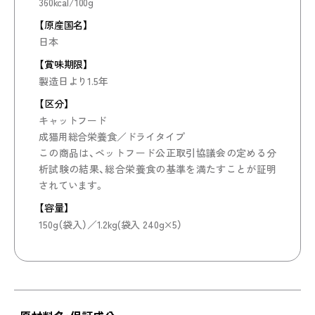
360kcal/100g
【原産国名】
日本
【賞味期限】
製造日より1.5年
【区分】
キャットフード
成猫用総合栄養食／ドライタイプ
この商品は、ペットフード公正取引協議会の定める分
析試験の結果、総合栄養食の基準を満たすことが証明
されています。
【容量】
150g（袋入）／1.2kg(袋入 240g×5）