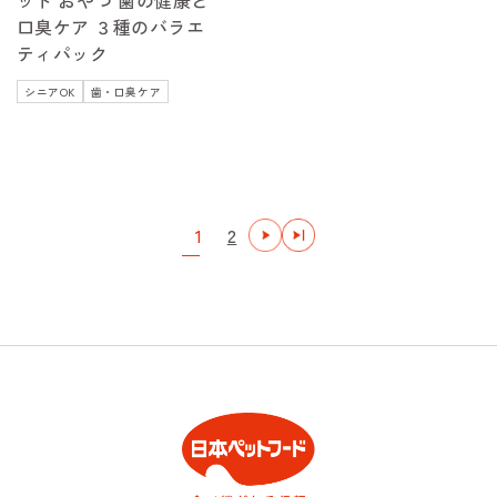
ット おやつ 歯の健康と
口臭ケア ３種のバラエ
ティパック
シニアOK
歯・口臭ケア
1
2
次
最後