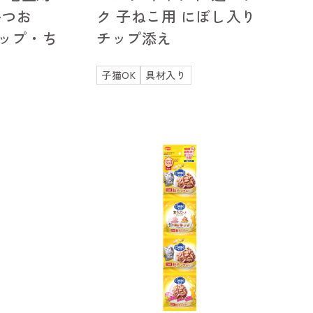
かつお
ク 子ねこ用 にぼし入り
ップ・ち
チップ添え
子猫OK
具材入り