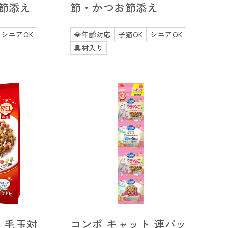
節添え
節・かつお節添え
シニアOK
全年齢対応
子猫OK
シニアOK
具材入り
 毛玉対
コンボ キャット 連パッ