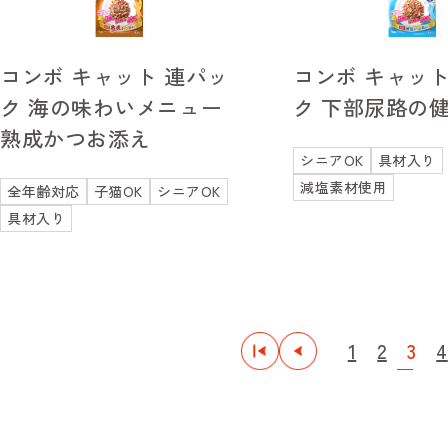
コンボ キャット 連パッ
コンボ キャット
ク 海の味わいメニュー
ク 下部尿路の
熟成かつお添え
シニアOK
具材入り
減塩素材使用
全年齢対応
子猫OK
シニアOK
具材入り
1
2
3
4
最初
前