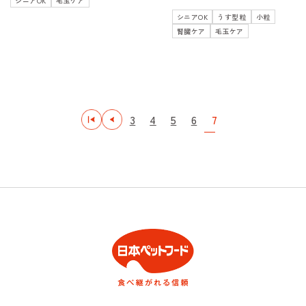
シニアOK
毛玉ケア
シニアOK
うす型粒
小粒
腎臓ケア
毛玉ケア
3
4
5
6
7
最初
前