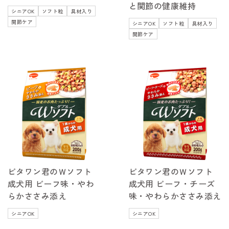
と関節の健康維持
シニアOK
ソフト粒
具材入り
関節ケア
シニアOK
ソフト粒
具材入り
関節ケア
ビタワン君のＷソフト
ビタワン君のＷソフト
成犬用 ビーフ味・やわ
成犬用 ビーフ・チーズ
らかささみ添え
味・やわらかささみ添え
シニアOK
シニアOK