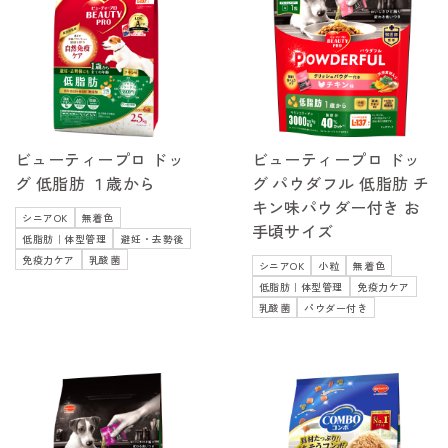
ビューティープロ ドッ
ビューティープロ ドッ
グ 低脂肪 １歳から
グ パウダフル 低脂肪 チ
キン味パウダー付き お
シニアOK
無着色
手頃サイズ
低脂肪｜体型管理
避妊・去勢後
免疫力ケア
乳酸菌
シニアOK
小粒
無着色
低脂肪｜体型管理
免疫力ケア
乳酸菌
パウダー付き