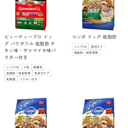
ビューティープロ ドッ
コンボ ドッグ 低脂肪
グ パウダフル 低脂肪 チ
シニアOK
具材入り
キン味・サツマイモ味パ
低脂肪｜体型管理
ウダー付き
シニアOK
小粒
無着色
低脂肪｜体型管理
免疫力ケア
乳酸菌
パウダー付き