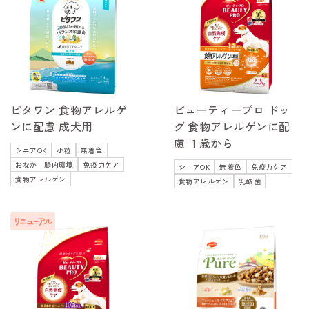
ビタワン 食物アレルゲ
ビューティープロ ドッ
ンに配慮 成犬用
グ 食物アレルゲンに配
慮 １歳から
シニアOK
小粒
無着色
おなか｜腸内環境
免疫力ケア
シニアOK
無着色
免疫力ケア
食物アレルゲン
食物アレルゲン
乳酸菌