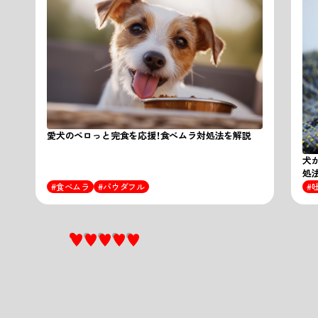
愛犬のペロっと完食を応援！食べムラ対処法を解説
犬
処
食べムラ
パウダフル