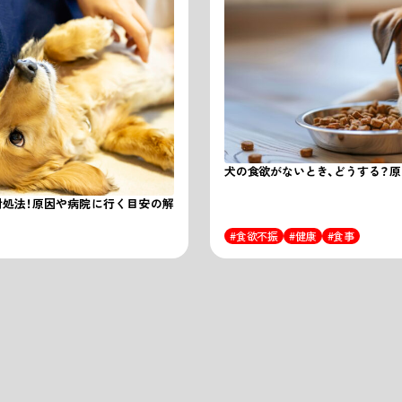
犬の食欲がないとき、どうする？
対処法！原因や病院に行く目安の解
食欲不振
健康
食事