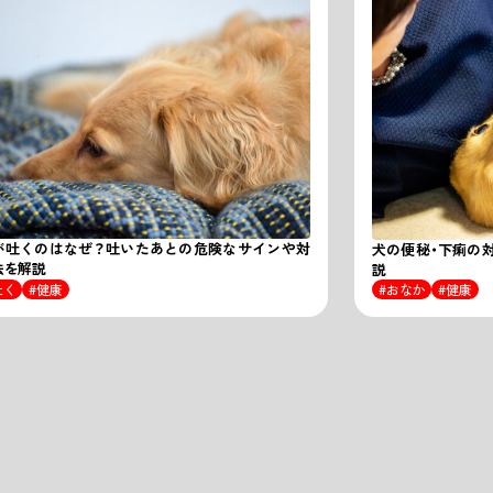
が吐くのはなぜ？吐いたあとの危険なサインや対
犬の便秘・下痢の
法を解説
説
吐く
健康
おなか
健康