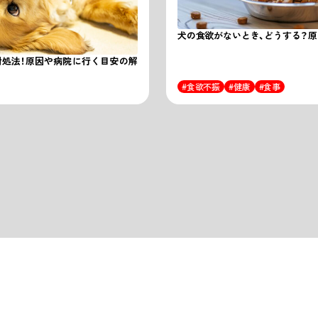
犬の食欲がないとき、どうする？
対処法！原因や病院に行く目安の解
食欲不振
健康
食事