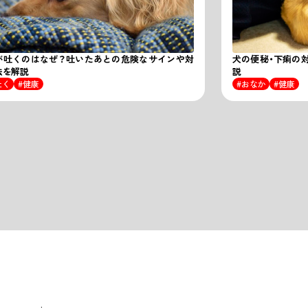
が吐くのはなぜ？吐いたあとの危険なサインや対
犬の便秘・下痢の
法を解説
説
吐く
健康
おなか
健康