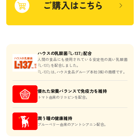
商品ラインアップ
特長
Webマガジン
お知らせ
動画
ハウスの乳酸菌『L-137』配合
人間の食品にも使用されている安定性の高い乳酸菌
SNS
『L-137』を配合しました。
『L-137』は、ハウス食品グループ本社（株）の商標です。
ご購入はこちら
優れた栄養バランスで免疫力を維持
トマト由来のリコピンを配合。
DOG
CAT
給与量ガイドはこちら
潤う瞳の健康維持
ブルーベリー由来のアントシアニン配合。