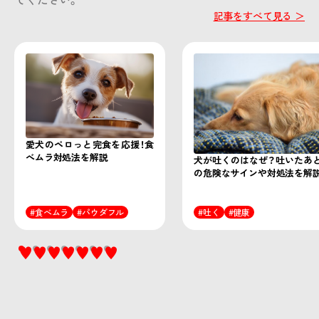
記事をすべて見る ＞
愛犬のペロっと完食を応援！食
べムラ対処法を解説
犬が吐くのはなぜ？吐いたあ
の危険なサインや対処法を解
食べムラ
パウダフル
吐く
健康