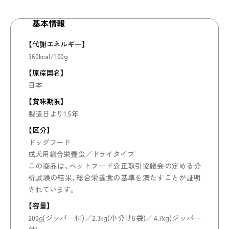
基本情報
【代謝エネルギー】
360kcal/100g
【原産国名】
日本
【賞味期限】
製造日より1.5年
【区分】
ドッグフード
成犬用総合栄養食／ドライタイプ
この商品は、ペットフード公正取引協議会の定める分
析試験の結果、総合栄養食の基準を満たすことが証明
されています。
【容量】
200g(ジッパー付)／2.3kg(小分け6袋)／4.7kg(ジッパー