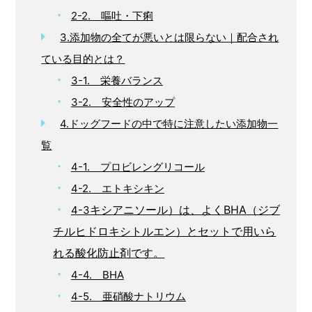
2-2. 嘔吐・下痢
3.添加物の全てが悪いとは限らない｜配合され
ている目的とは？
3-1. 栄養バランス
3-2. 安全性のアップ
4.ドッグフードの中で特に注意したい添加物一
覧
4-1. プロビレングリコール
4-2. エトキシキン
キシアニソール）は、よくBHA（ジブ
4-3
チルヒドロキシトルエン）とセットで用いら
れる酸化防止剤です。
4-4. BHA
4-5. 亜硝酸ナトリウム