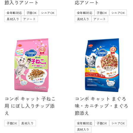
節入りアソート
応アソート
全年齢対応
子猫OK
シニアOK
全年齢対応
子猫OK
シニアOK
具材入り
アソート
具材入り
アソート
コンボ キャット 子ねこ
コンボ キャット まぐろ
用 にぼし入りチップ添
味・カニチップ・まぐろ
え
節添え
子猫OK
具材入り
全年齢対応
子猫OK
シニアOK
具材入り