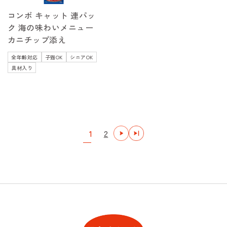
コンボ キャット 連パッ
ク 海の味わいメニュー
カニチップ添え
全年齢対応
子猫OK
シニアOK
具材入り
1
2
次
最後