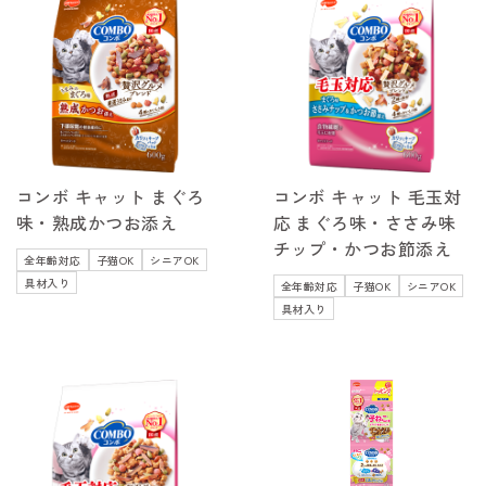
コンボ キャット まぐろ
コンボ キャット 毛玉対
味・熟成かつお添え
応 まぐろ味・ささみ味
チップ・かつお節添え
全年齢対応
子猫OK
シニアOK
具材入り
全年齢対応
子猫OK
シニアOK
具材入り