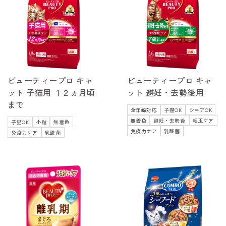
ビューティープロ キャ
ビューティープロ キャ
ット 子猫用 １２ヵ月頃
ット 避妊・去勢後用
まで
全年齢対応
子猫OK
シニアOK
無着色
避妊・去勢後
毛玉ケア
子猫OK
小粒
無着色
免疫力ケア
乳酸菌
免疫力ケア
乳酸菌