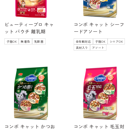
ビューティープロ キャ
コンボ キャット シーフ
ット パウチ 離乳期
ードアソート
子猫OK
無着色
乳酸菌
全年齢対応
子猫OK
シニアOK
具材入り
アソート
コンボ キャット かつお
コンボ キャット 毛玉対