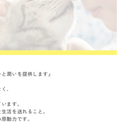
いと潤いを提供します』
なく、
ています。
な生活を送れること。
の原動力です。