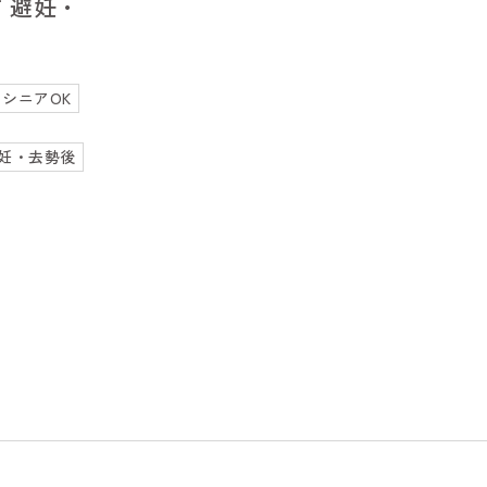
 避妊・
シニアOK
妊・去勢後