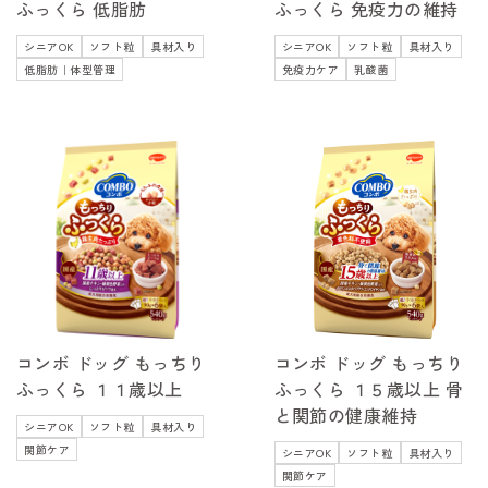
ふっくら 低脂肪
ふっくら 免疫力の維持
シニアOK
ソフト粒
具材入り
シニアOK
ソフト粒
具材入り
低脂肪｜体型管理
免疫力ケア
乳酸菌
コンボ ドッグ もっちり
コンボ ドッグ もっちり
ふっくら １１歳以上
ふっくら １５歳以上 骨
と関節の健康維持
シニアOK
ソフト粒
具材入り
関節ケア
シニアOK
ソフト粒
具材入り
関節ケア