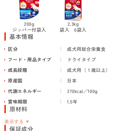
200g
2.3kg
ジッパー付袋入
袋入 6袋入
基本情報
区分
成犬用総合栄養食
フード・用品タイプ
ドライタイプ
成長段階
成犬用（１歳以上）
原産国
日本
代謝エネルギー
370kcal／100g
賞味期限
1.5年
原材料
表示する
保証成分