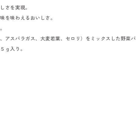
いしさを実現。
風味を味わえるおいしさ。
み。
ツ、アスパラガス、大麦若葉、セロリ）をミックスした野菜パ
３５ｇ入り。