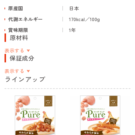
原産国
日本
代謝エネルギー
170kcal／100g
賞味期限
1年
原材料
表示する
保証成分
表示する
ラインアップ