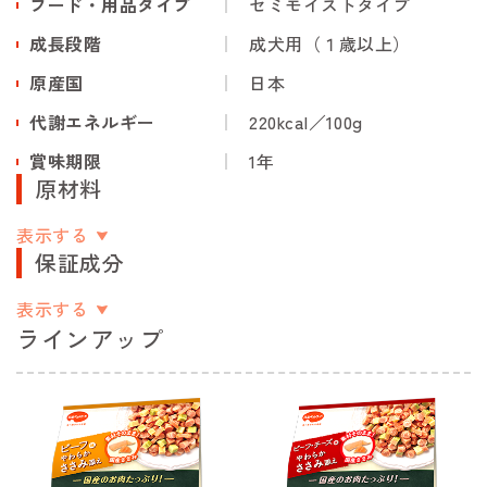
フード・用品タイプ
セミモイストタイプ
成長段階
成犬用（１歳以上）
原産国
日本
代謝エネルギー
220kcal／100g
賞味期限
1年
原材料
表示する
保証成分
表示する
ラインアップ