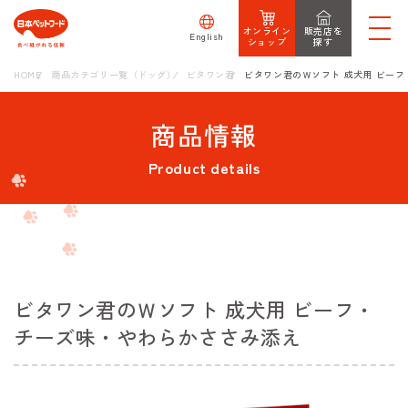
オンライン
販売店を
English
ショップ
探す
HOME
商品カテゴリ一覧（ドッグ）
ビタワン君
ビタワン君のＷソフト 成犬用 ビー
商品情報
Product details
ビタワン君のＷソフト 成犬用 ビーフ・
チーズ味・やわらかささみ添え