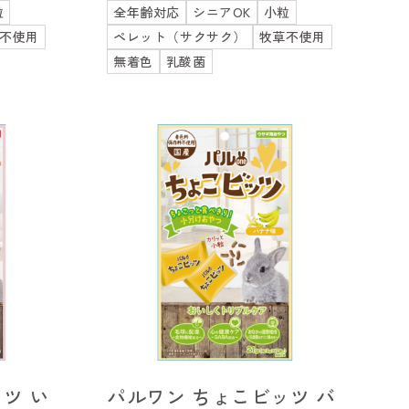
粒
全年齢対応
シニアOK
小粒
不使用
ペレット（サクサク）
牧草不使用
無着色
乳酸菌
ツ い
パルワン ちょこビッツ バ