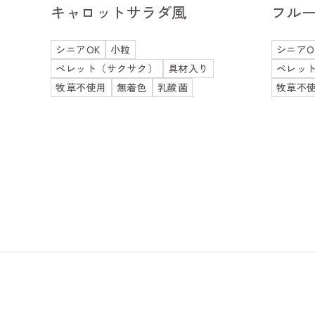
キャロットサラダ風
フル
シニアOK
小粒
シニアO
ペレット（サクサク）
具材入り
ペレッ
牧草不使用
無着色
乳酸菌
牧草不