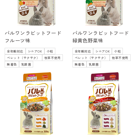
パルワンラビットフード
パルワンラビットフード
フルーツ味
緑黄色野菜味
全年齢対応
シニアOK
小粒
全年齢対応
シニアOK
小粒
ペレット（サクサク）
牧草不使用
ペレット（サクサク）
牧草不使用
無着色
乳酸菌
無着色
乳酸菌