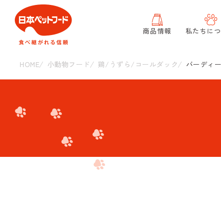
商品情報
私たちに
HOME
小動物フード
鶏/うずら/コールダック
バーディー