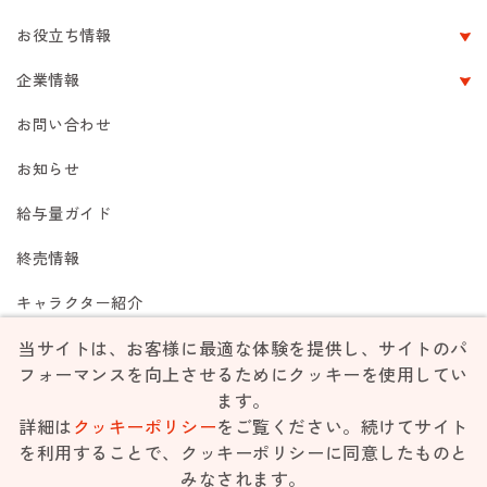
お役立ち情報
企業情報
お問い合わせ
お知らせ
給与量ガイド
終売情報
キャラクター紹介
当サイトは、お客様に最適な体験を提供し、サイトのパ
フォーマンスを向上させるためにクッキーを使用してい
ご利用規約
個人情報保護方針
リンク集
サイトマップ
ます。
詳細は
クッキーポリシー
をご覧ください。続けてサイト
を利用することで、クッキーポリシーに同意したものと
Unauthorized use or reproduction of materials contained is strictly
みなされます。
prohibited.