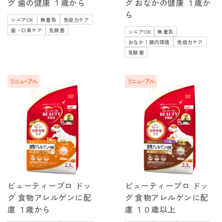
グ 歯の健康 １歳から
グ おなかの健康 １歳か
ら
シニアOK
無着色
免疫力ケア
歯・口臭ケア
乳酸菌
シニアOK
無着色
おなか｜腸内環境
免疫力ケア
乳酸菌
ビューティープロ ドッ
ビューティープロ ドッ
グ 食物アレルゲンに配
グ 食物アレルゲンに配
慮 １歳から
慮 １０歳以上